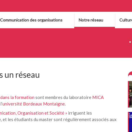
 Communication des organisations
Notre réseau
Cultur
s un réseau
dans la formation
sont membres du laboratoire
MICA
l’
université Bordeaux Montaigne
.
cation, Organisation et Société »
irriguent les
, et les étudiants du master sont régulièrement associés aux