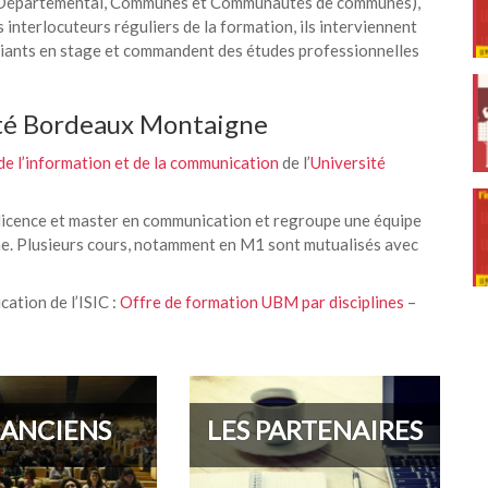
 et Départemental, Communes et Communautés de communes),
s interlocuteurs réguliers de la formation, ils interviennent
diants en stage et commandent des études professionnelles
sité Bordeaux Montaigne
 de l’information et de la communication
de l’
Université
licence et master en communication et regroupe une équipe
e. Plusieurs cours, notamment en M1 sont mutualisés avec
ation de l’ISIC :
Offre de formation UBM par disciplines
–
 ANCIENS
LES PARTENAIRES