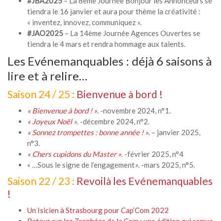
#JBA2025
– La 8ème Journée Bonjour les Annonceurs se
tiendra le 16 janvier et aura pour thème la créativité :
« inventez, innovez, communiquez ».
#JAO2025
– La 14ème Journée Agences Ouvertes se
tiendra le 4 mars et rendra hommage aux talents.
Les Evénemanquables : déjà 6 saisons à
lire et à relire…
Saison 24 / 25 :
Bienvenue à bord !
« Bienvenue à bord ! »
. -novembre 2024, n°1.
« Joyeux Noël
»
. -décembre 2024, n°2.
« Sonnez trompettes : bonne année ! »
. – janvier 2025,
n°3.
« Chers cupidons du Master
»
. -février 2025, n°4
« …Sous le signe de l’engagement
»
. -mars 2025, n°5.
Saison 22 / 23 :
Revoilà les Evénemanquables
!
Un Isicien à Strasbourg pour Cap’Com 2022