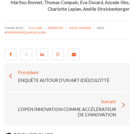
Maritxu Bonnet, Thomas Compain, Eva Ducard, Azyade Illes,
Charlotte Leplan, Amélie Streichenberger
.
.
|
|
5 AVRIL 2019
A LA UNE
EXPERTISIC
VIE DU MASTER
TAGS:
#EVENEMANQUABLES
,
#JBA
Précédent
ENQUÊTE AUTOUR D’UN ART (DÉ)CULOTTÉ
Suivant
L’OPEN INNOVATION COMME ACCÉLÉRATEUR
DE L’INNOVATION