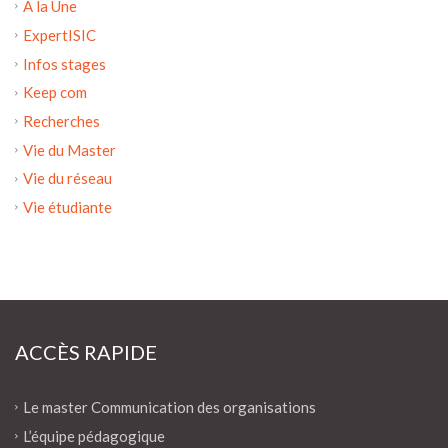
A la Une
ExpertISIC
Infos stages
Keep com
Recherches
Vie du Master
Vie du réseau
Vie étudiante
ACCÈS RAPIDE
Le master Communication des organisations
L’équipe pédagogique