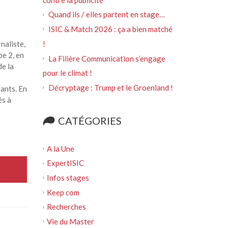
Quand ils / elles partent en stage…
ISIC & Match 2026 : ça a bien matché
!
naliste,
pe 2, en
La Filière Communication s’engage
de la
pour le climat !
Décryptage : Trump et le Groenland !
ants. En
és à
CATÉGORIES
A la Une
ExpertISIC
Infos stages
Keep com
Recherches
Vie du Master