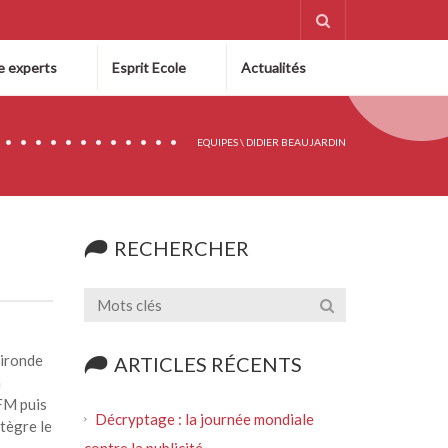
e experts
Esprit Ecole
Actualités
EQUIPES
\
DIDIER BEAUJARDIN
RECHERCHER
Gironde
ARTICLES RÉCENTS
a
RFM puis
Décryptage : la journée mondiale
ntègre le
contre la publicité