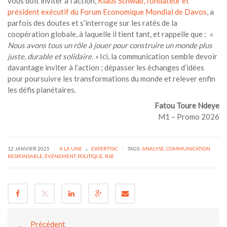
vous doit inviter à l’action,
Klaus Schwab, fondateur et
président exécutif du Forum Economique Mondial de Davos
, a
parfois des doutes et s’interroge sur les ratés de la
coopération globale, à laquelle il tient tant, et rappelle que :
«
Nous avons tous un rôle à jouer pour construire un monde plus
juste, durable et solidaire. »
Ici, la communication semble devoir
davantage inviter à l’action ; dépasser les échanges d’idées
pour poursuivre les transformations du monde et relever enfin
les défis planétaires.
Fatou Toure Ndeye
M1 – Promo 2026
.
|
|
12 JANVIER 2025
A LA UNE
EXPERTISIC
TAGS:
ANALYSE
,
COMMUNICATION
RESPONSABLE
,
ÉVÉNEMENT
,
POLITIQUE
,
RSE
Précédent