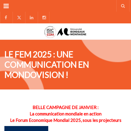
Menu
LE FEM 2025 : UNE
COMMUNICATION EN
MONDOVISION !
BELLE CAMPAGNE DE JANVIER :
La communication mondiale en action
Le Forum Economique Mondial 2025, sous les projecteurs