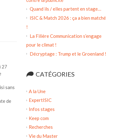
Quand ils / elles partent en stage…
ISIC & Match 2026 : ça a bien matché
!
La Filière Communication s’engage
pour le climat !
Décryptage : Trump et le Groenland !
i 27
CATÉGORIES
e
si sans
A la Une
ExpertISIC
nte de
Infos stages
Keep com
Recherches
Vie du Master