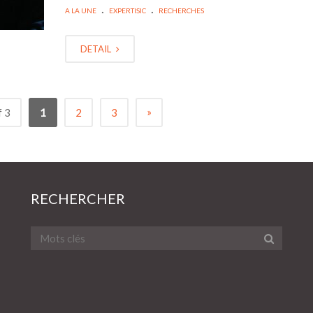
.
.
A LA UNE
EXPERTISIC
RECHERCHES
DETAIL
»
f 3
1
2
3
RECHERCHER