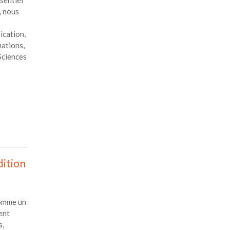
ssentiel
, nous
ication,
ations,
Sciences
dition
comme un
ent
s,