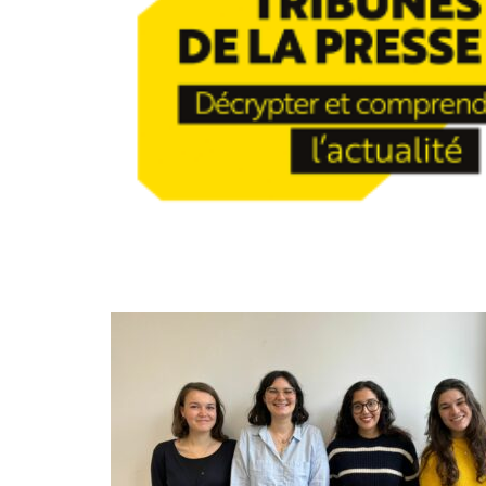
NOV
06