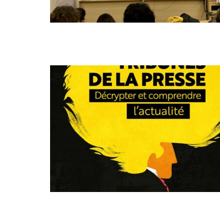
NOV
29