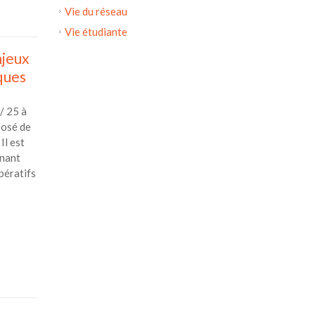
Vie du réseau
Vie étudiante
njeux
ques
/ 25 à
posé de
Il est
rnant
pératifs