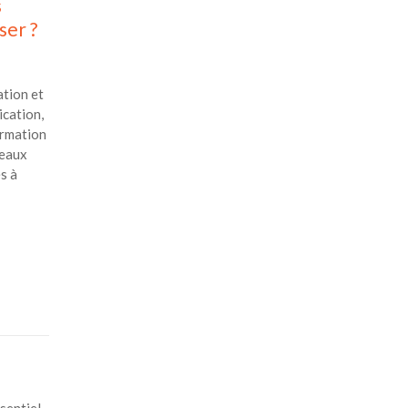
s
ser ?
tion et
cation,
ormation
deaux
s à