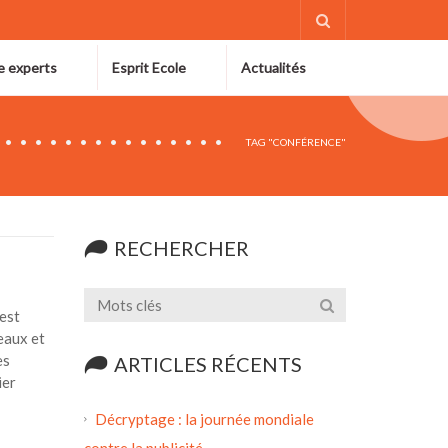
e experts
Esprit Ecole
Actualités
TAG "CONFÉRENCE"
RECHERCHER
’est
eaux et
es
ARTICLES RÉCENTS
ier
Décryptage : la journée mondiale
contre la publicité