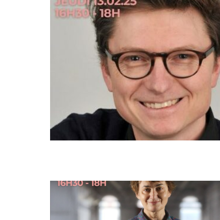
18
JAN
11