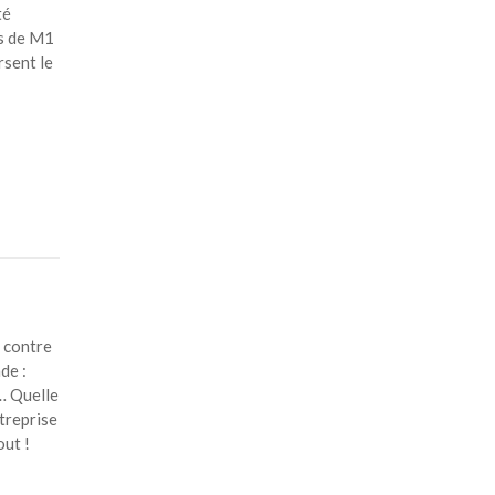
té
s de M1
rsent le
r contre
de :
r… Quelle
treprise
tout !