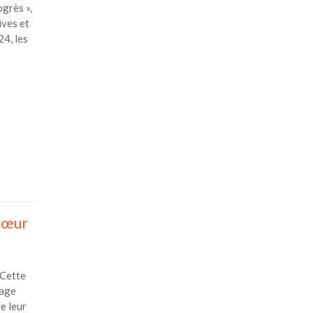
grès »,
ives et
4, les
 cœur
Cette
tage
e leur