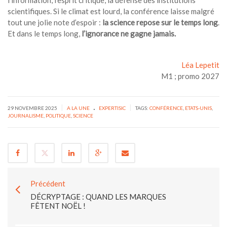
l’information, l’esprit critique, la défense des institutions
scientifiques. Si le climat est lourd, la conférence laisse malgré
tout une jolie note d’espoir :
la science repose sur le temps long
.
Et dans le temps long,
l’ignorance ne gagne jamais.
Léa Lepetit
M1 ; promo 2027
.
|
|
29 NOVEMBRE 2025
A LA UNE
EXPERTISIC
TAGS:
CONFÉRENCE
,
ETATS-UNIS
,
JOURNALISME
,
POLITIQUE
,
SCIENCE
Précédent
DÉCRYPTAGE : QUAND LES MARQUES
FÊTENT NOËL !