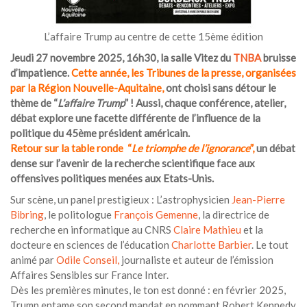
L’affaire Trump au centre de cette 15ème édition
Jeudi 27 novembre 2025, 16h30, la salle Vitez du
TNBA
bruisse
d’impatience.
Cette année,
les Tribunes de la presse,
organisées
par
la Région Nouvelle-Aquitaine
,
ont choisi sans détour le
thème de “
L’affaire Trump
” ! Aussi, chaque conférence, atelier,
débat explore une facette différente de l’influence de la
politique du 45ème président américain.
Retour sur la table ronde
“
Le triomphe de l’ignorance
”,
un débat
dense sur l’avenir de la recherche scientifique face aux
offensives politiques menées aux Etats-Unis.
Sur scène, un panel prestigieux : L’astrophysicien
Jean-Pierre
Bibring
, le politologue
François Gemenne
, la directrice de
recherche en informatique au CNRS
Claire Mathieu
et la
docteure en sciences de l’éducation
Charlotte Barbier
. Le tout
animé par
Odile Conseil,
journaliste et auteur de l’émission
Affaires Sensibles sur France Inter.
Dès les premières minutes, le ton est donné : en février 2025,
Trump entame son second mandat en nommant Robert Kennedy