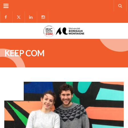
Menu
KEEP COM
FÉV
05