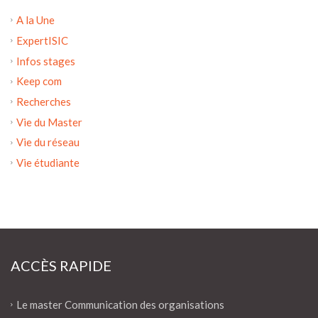
A la Une
ExpertISIC
Infos stages
Keep com
Recherches
Vie du Master
Vie du réseau
Vie étudiante
ACCÈS RAPIDE
Le master Communication des organisations