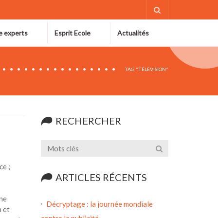
e experts
Esprit Ecole
Actualités
TAG "TÉLÉVISION"
RECHERCHER
e ;
ARTICLES RÉCENTS
ne
Décryptage : la journée mondiale
n et
contre la publicité