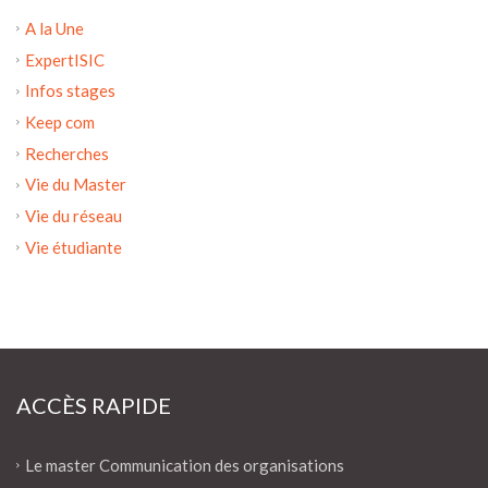
A la Une
ExpertISIC
Infos stages
Keep com
Recherches
Vie du Master
Vie du réseau
Vie étudiante
ACCÈS RAPIDE
Le master Communication des organisations