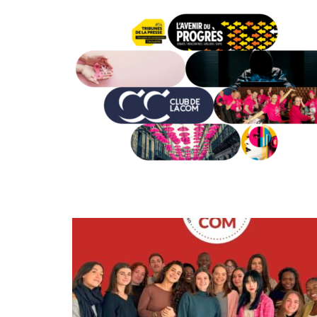
NOV
01
SEP
16