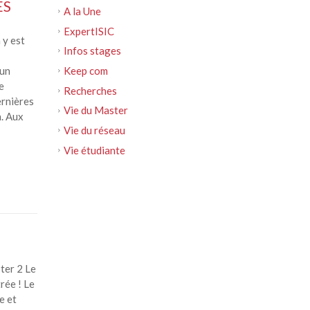
ES
A la Une
ExpertISIC
 y est
Infos stages
Keep com
’un
e
Recherches
ernières
Vie du Master
. Aux
Vie du réseau
Vie étudiante
ter 2 Le
rée ! Le
e et