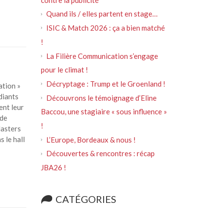
Quand ils / elles partent en stage…
ISIC & Match 2026 : ça a bien matché
!
La Filière Communication s’engage
pour le climat !
Décryptage : Trump et le Groenland !
tion »
diants
Découvrons le témoignage d’Eline
nt leur
Baccou, une stagiaire « sous influence »
 de
!
Masters
 le hall
L’Europe, Bordeaux & nous !
Découvertes & rencontres : récap
JBA26 !
CATÉGORIES