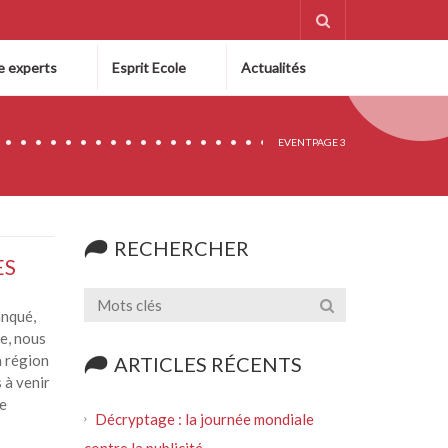
e experts
Esprit Ecole
Actualités
EVENT
PAGE 3
RECHERCHER
ES
anqué,
te, nous
a région
ARTICLES RÉCENTS
 à venir
de
Décryptage : la journée mondiale
contre la publicité