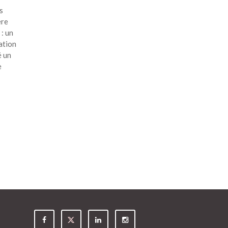
s
ère
: un
ation
é un
e