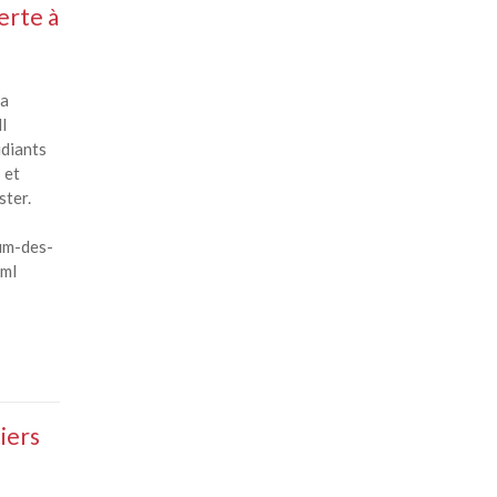
erte à
la
l
udiants
 et
ster.
um-des-
tml
iers