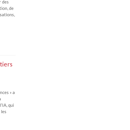
r des
ion, de
sations,
tiers
nces » a
a
’IA, qui
 les