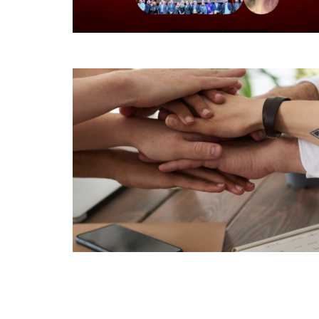
NOV
21