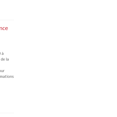
ence
 à
 de la
our
rmations