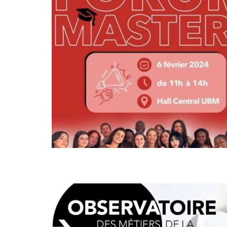
FÉV
06
MAR
28