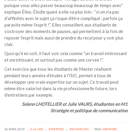
puisque vous allez passer beaucoup beaucoup de temps avec”
explique Élise. Élodie quant à elle va plus loin : “si on n’a pas
d’affinités avec le sujet ça risque d’être compliqué : parfois ça
parasite même l’esprit !”. Elles conseillent aux étudiants de
s’octroyer des moments de pauses, qui permettent à la fois de
reposer l’esprit mais aussi de prendre du recul pour y voir plus
clair.
Quoi qu’il en soit, il faut voir cela comme “un travail intéressant
et enrichissant, et surtout pas comme une corvée !”.
Cet exercice que tous les étudiants de Master réalisent
pendant leurs années d’études à l’ISIC, permet à tous de
développer une vraie expertise sur un sujet. Ce travail peut
même être valorisé dans la vie professionnelle future, lors
d’entretiens par exemple.
Solenn LHOTELLIER et Julie VAURS, étudiantes en M1
Stratégie et politique de communication
.
.
|
|
26 AVRIL 2019
A LA UNE
EXPERTISIC
RECHERCHES
TAGS:
MÉMOIRE
,