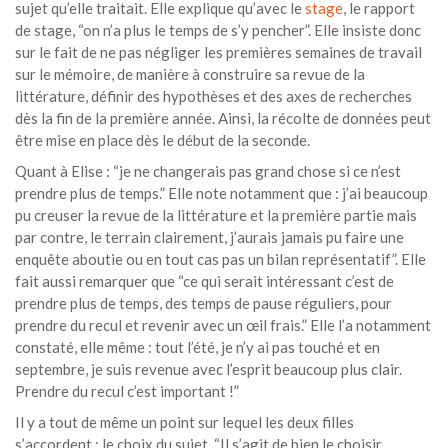
sujet qu’elle traitait. Elle explique qu’avec le
stage
, le rapport
de stage, “on n’a plus le temps de s’y pencher”. Elle insiste donc
sur le fait de ne pas négliger les premières semaines de travail
sur le mémoire, de manière à construire sa revue de la
littérature, définir des hypothèses et des axes de recherches
dès la fin de la première année. Ainsi, la récolte de données peut
être mise en place dès le début de la seconde.
Quant à Elise : “je ne changerais pas grand chose si ce n’est
prendre plus de temps.” Elle note notamment que : j’ai beaucoup
pu creuser la revue de la littérature et la première partie mais
par contre, le terrain clairement, j’aurais jamais pu faire une
enquête aboutie ou en tout cas pas un bilan représentatif”. Elle
fait aussi remarquer que “ce qui serait intéressant c’est de
prendre plus de temps, des temps de pause réguliers, pour
prendre du recul et revenir avec un œil frais.” Elle l’a notamment
constaté, elle même : tout l’été, je n’y ai pas touché et en
septembre, je suis revenue avec l’esprit beaucoup plus clair.
Prendre du recul c’est important !”
Il y a tout de même un point sur lequel les deux filles
s’accordent : le choix du sujet. “Il s’agit de bien le choisir