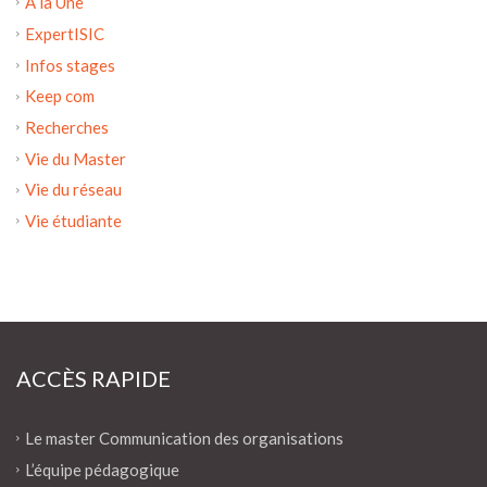
A la Une
ExpertISIC
Infos stages
Keep com
Recherches
Vie du Master
Vie du réseau
Vie étudiante
ACCÈS RAPIDE
Le master Communication des organisations
L’équipe pédagogique