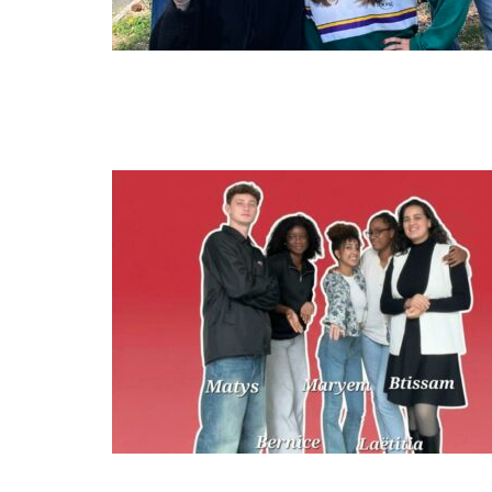
OCT
22