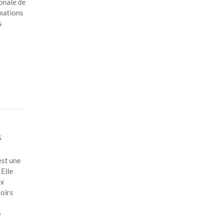
ionale de
rmations
s
s
est une
 Elle
ux
oirs
e