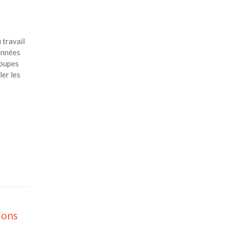
 travail
 années
roupes
er les
ions