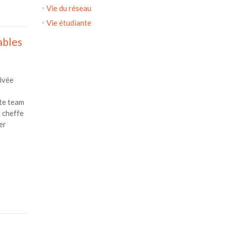
Vie du réseau
Vie étudiante
ables
ivée
te team
a cheffe
er