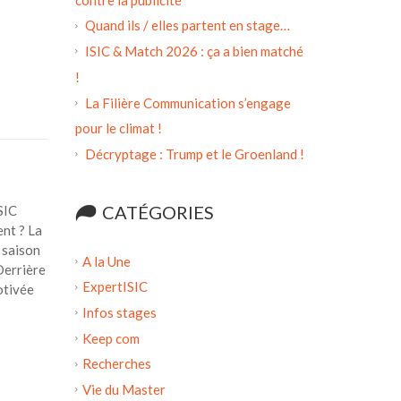
Quand ils / elles partent en stage…
ISIC & Match 2026 : ça a bien matché
!
La Filière Communication s’engage
pour le climat !
Décryptage : Trump et le Groenland !
!
CATÉGORIES
SIC
nt ? La
 saison
A la Une
Derrière
ExpertISIC
otivée
Infos stages
Keep com
Recherches
Vie du Master