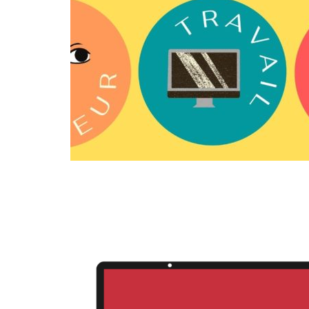
03
FÉV
06