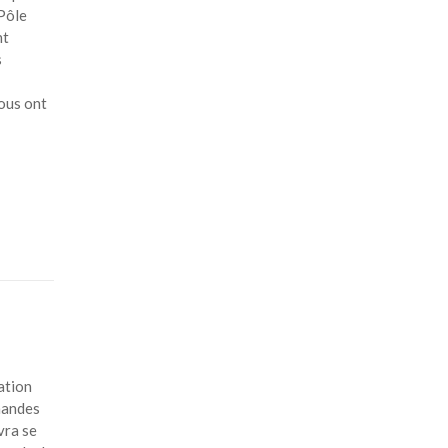
 Pôle
nt
s
ous ont
ation
emandes
vra se