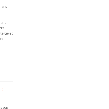
tiens
s
ment
ers
atégie et
un
 :
is pas