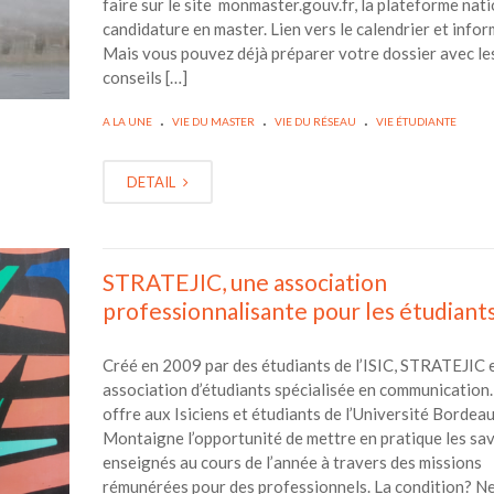
faire sur le site monmaster.gouv.fr, la plateforme nat
candidature en master. Lien vers le calendrier et info
Mais vous pouvez déjà préparer votre dossier avec le
conseils […]
.
.
.
A LA UNE
VIE DU MASTER
VIE DU RÉSEAU
VIE ÉTUDIANTE
DETAIL
STRATEJIC, une association
professionnalisante pour les étudiant
Créé en 2009 par des étudiants de l’ISIC, STRATEJIC 
association d’étudiants spécialisée en communication.
offre aux Isiciens et étudiants de l’Université Bordea
Montaigne l’opportunité de mettre en pratique les sav
enseignés au cours de l’année à travers des missions
rémunérées pour des professionnels. La condition? N