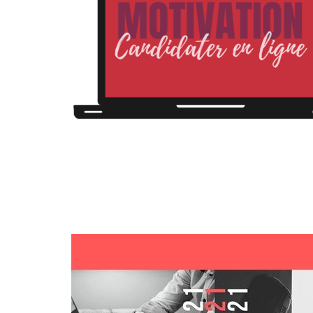
FÉV
05