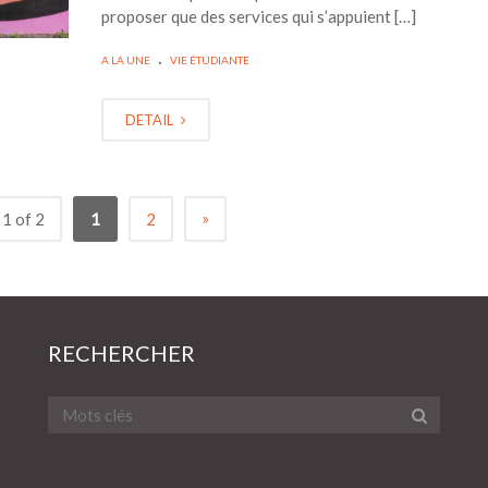
proposer que des services qui s’appuient […]
.
A LA UNE
VIE ÉTUDIANTE
DETAIL
»
1 of 2
1
2
RECHERCHER