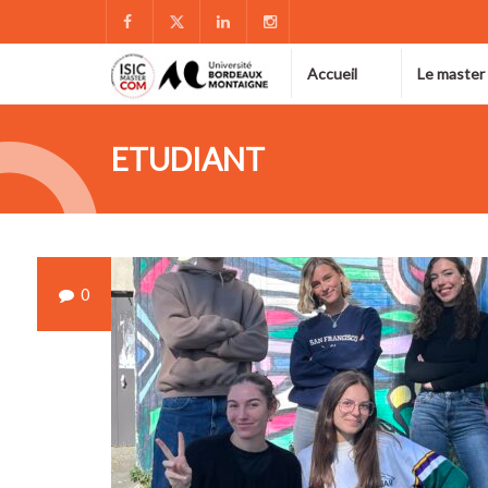
Accueil
Le master
ETUDIANT
0
OCT
30