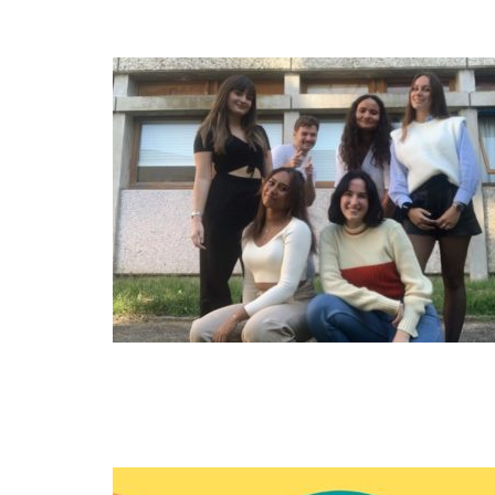
NOV
07
MAR