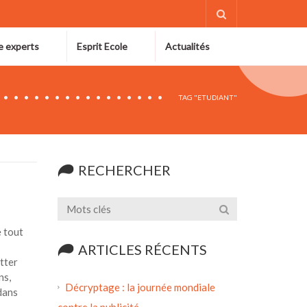
e experts
Esprit Ecole
Actualités
TAG "ETUDIANT"
RECHERCHER
e tout
ARTICLES RÉCENTS
tter
ns,
Décryptage : la journée mondiale
dans
contre la publicité