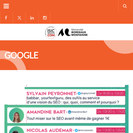
Menu
GOOGLE
FÉV
08