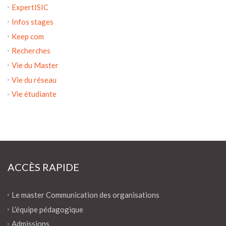
ExpertISIC
Infos stages
Keep com
Recherches
Vie du Master
Vie du réseau
Vie étudiante
ACCÈS RAPIDE
Le master Communication des organisations
L’équipe pédagogique
Admissions