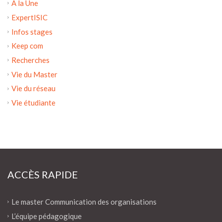
A la Une
ExpertISIC
Infos stages
Keep com
Recherches
Vie du Master
Vie du réseau
Vie étudiante
ACCÈS RAPIDE
Le master Communication des organisations
L’équipe pédagogique