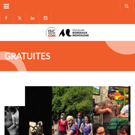
Menu
GRATUITES
DÉC
09