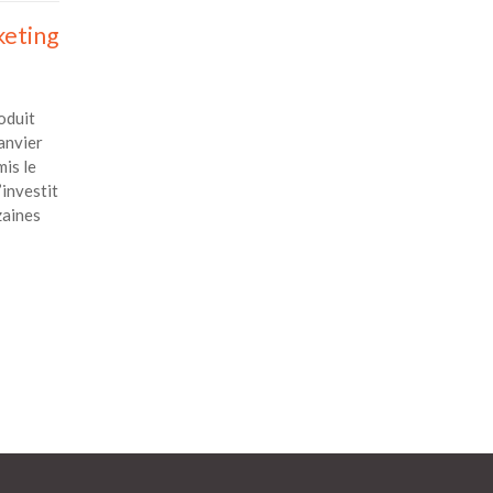
rketing
oduit
anvier
mis le
’investit
zaines