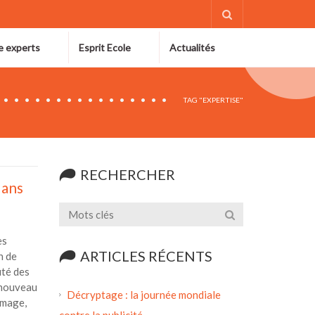
e experts
Esprit Ecole
Actualités
TAG "EXPERTISE"
RECHERCHER
dans
es
ARTICLES RÉCENTS
n de
té des
 nouveau
Décryptage : la journée mondiale
image,
contre la publicité