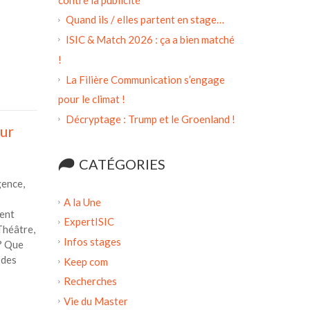
Quand ils / elles partent en stage…
ISIC & Match 2026 : ça a bien matché
!
La Filière Communication s’engage
pour le climat !
Décryptage : Trump et le Groenland !
eur
CATÉGORIES
gence,
A la Une
ent
ExpertISIC
Théâtre,
Infos stages
? Que
 des
Keep com
Recherches
Vie du Master