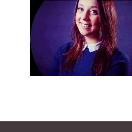
DÉC
17