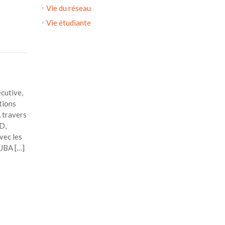
Vie du réseau
Vie étudiante
cutive,
tions
À travers
D,
vec les
 JBA […]