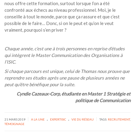
nous offre cette formation, surtout lorsque l’on a été
confronté aux échecs au niveau professionnel. Moi, je le
conseille à tout le monde, parce que ça rassure et que c’est
possible de le faire… Donc, si on le peut et qu’on le veut
vraiment, pourquoi s’en priver ?
Chaque année, c’est une à trois personnes en reprise d’études
qui intègrent le Master Communication des Organisations à
l’ISIC.
Si chaque parcours est unique, celui de Thomas nous prouve que
reprendre ses études après une pause de plusieurs années ne
peut qu’être bénéfique pour la suite.
Cyndie Cazeaux-Corp, étudiante en
Master 1 Stratégie et
politique de Communication
.
.
|
|
21 MARS 2019
A LA UNE
EXPERTISIC
VIE DU RÉSEAU
TAGS:
RECRUTEMENT
,
TÉMOIGNAGE